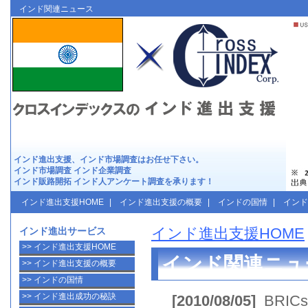
インド進出支援は
クロスインデックス
インド関連ニュース
インド進出
支援、
インド市場調査
はお任せ下さい。
インド市場調査
インド企業調査
インド販路開拓
インド人アンケート調査
を承ります！
インド進出支援HOME
|
インド進出支援の概要
|
インドの国情
|
イン
インド進出支援HOME
インド進出サービス
>> インド進出支援HOME
インド関連ニュ
>> インド進出支援の概要
>> インドの国情
>> インド進出成功の秘訣
[2010/08/05]
BRICs