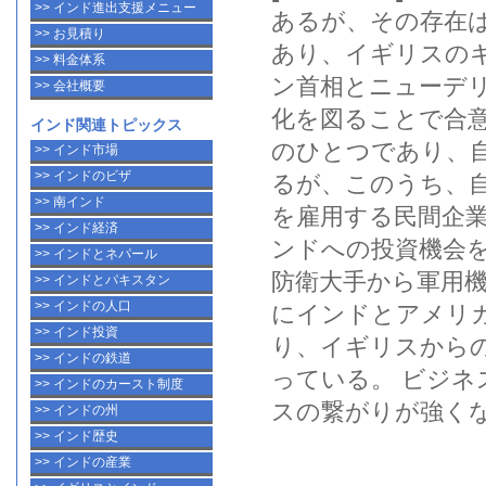
>> インド進出支援メニュー
あるが、その存在
>> お見積り
あり、イギリスのキ
>> 料金体系
ン首相
と
ニューデ
>> 会社概要
化
を図ることで合
インド関連トピックス
のひとつであり、
>> インド市場
>> インドのビザ
るが、このうち、
>> 南インド
を雇用する
民間企
>> インド経済
ンド
への投資機会
>> インドとネパール
防衛大手から軍用機
>> インドとパキスタン
>> インドの人口
に
インド
とアメリ
>> インド投資
り、イギリスから
>> インドの鉄道
っている。
ビジネ
>> インドのカースト制度
スの繋がりが強く
>> インドの州
>> インド歴史
>> インドの産業