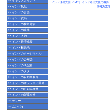
>> イギリスとインド
インド進出支援HOME
|
インド進出支援の概要
>> インド気候
海外調査/
>> インドの言語
>> インド貿易
>> インドの携帯電話
>> インドの農業
>> インド政治
>> インド経済成長
>> インド植民地
>> インドのタージマハル
>> インドの公用語
>> インドのIT企業
>> インドのタタ
>> インドの自動車販売
>> インドのオフショア開発
>> インドの自動車産業
>> インドの製薬会社
>> デリー
>> ムンバイ